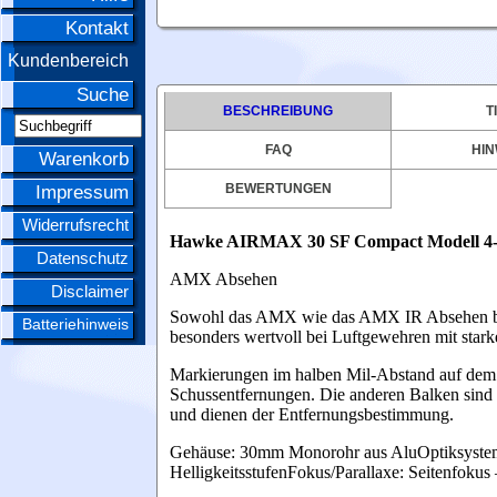
Kontakt
Kundenbereich
Suche
BESCHREIBUNG
T
FAQ
HIN
Warenkorb
BEWERTUNGEN
Impressum
Widerrufsrecht
Hawke AIRMAX 30 SF Compact Modell 4-1
Datenschutz
AMX Absehen
Disclaimer
Sowohl das AMX wie das AMX IR Absehen basi
Batteriehinweis
besonders wertvoll bei Luftgewehren mit star
Markierungen im halben Mil-Abstand auf dem un
Schussentfernungen. Die anderen Balken sind fü
und dienen der Entfernungsbestimmung.
Gehäuse: 30mm Monorohr aus AluOptiksyst
HelligkeitsstufenFokus/Parallaxe: Seitenfokus