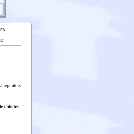
GEN
IZ
altepunkte,
e unterteilt