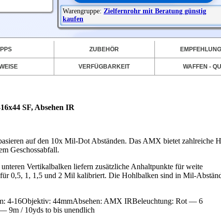
Warengruppe:
Zielfernrohr mit Beratung günstig
kaufen
IPPS
ZUBEHÖR
EMPFEHLUN
WEISE
VERFÜGBARKEIT
WAFFEN - QU
6x44 SF, Absehen IR
eren auf den 10x Mil-Dot Abständen. Das AMX bietet zahlreiche H
kem Geschossabfall.
teren Vertikalbalken liefern zusätzliche Anhaltpunkte für weite
r 0,5, 1, 1,5 und 2 Mil kalibriert. Die Hohlbalken sind in Mil-Abständ
em: 4-16Objektiv: 44mmAbsehen: AMX IRBeleuchtung: Rot — 6
 — 9m / 10yds to bis unendlich