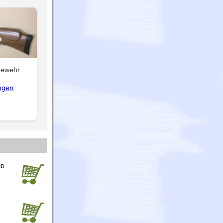
gewehr
ngen
en