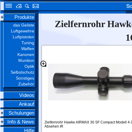
Produkte
Zielfernrohr Haw
das Geilste
Luftgewehre
1
Luftpistolen
Tuning
Waffen
Kanonen
Munition
Optik
Selbstschutz
Sonstiges
Zubehör
Videos
Ankauf
Schulungen
Info & News
Zielfernrohr Hawke AIRMAX 30 SF Compact Modell 4-
Absehen IR
Hilfe