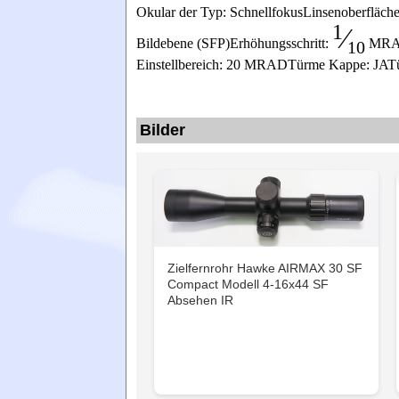
Okular der Typ: SchnellfokusLinsenoberfläc
1
⁄
Bildebene (SFP)Erhöhungsschritt:
MRAD
10
Einstellbereich: 20 MRADTürme Kappe: JATürm
Bilder
Zielfernrohr Hawke AIRMAX 30 SF
Compact Modell 4-16x44 SF
Absehen IR