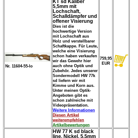
KT sd Kaliber
5,5mm mit
Lochschaft,
Schalldämpfer und
offener Visierung
Dies ist die
hochwertige Version
mit Lochschaft aus
Holz und verstellbarer
Schaftkappe. Für Leute,
welche eine Visierung
schon haben verkaufen
759,95
wir das Gewehr hier
EUR
auch ohne Optik und
Nr. 11604-55-lo
Zubehör. Jedes unserer
Sondermodell HW 77k
sd liefern wir mit
Kimme und Korn aus.
Unter meinen Optik-
Angeboten gibt es
schon zahlreiche mit
Videopräsentation.
Weitere Informationen
Diesen Artikel
weiterempfehlen
Artikelbewertungen
HW 77 K sd black
line, Nickel, 5,5mm