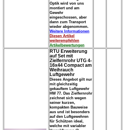
Optik wird von uns
montiert und am
Gewehr
eingeschossen, aber
dann zum Transport
wieder abgenommen.
Weitere Informationen
Diesen Artikel
weiterempfehlen
Artikelbewertungen
RTU Erweiterung
auf Set mit
Zielfernrohr UTG 4-
16x44 Compact am
Weihrauch
Luftgewehr
Dieses Angebot gilt nur
mit gleichzeitig
gekauftem Luftgewehr
HW 77. Das Zielfernrohr
zeichnet sich wegen
seiner kurzen,
kompakten Bauweise
aus und ist besonders
auf den Luftgewehren
für Schützen ideal,
welche mit variabler