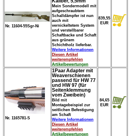
Kaliber, 5,5mm
Mein Sondermodell mit
aufgeschraubtem
Schalldämpfer ist nun
839,55
auch mit
EUR
vernickeltetem System
Nr. 11604-55Sgr-Ni
und verstellbarer
Schaftbacke und Schaft
aus grünem
Schichtholz lieferbar.
Weitere Informationen
Diesen Artikel
weiterempfehlen
Artikelbewertungen
1Paar Adapter mit
Weaverschienen
passend für HW 77
und HW 97 (für
Seitenklemmung
vom Zweibein)
Bild mit
84,65
Montagebeispiel zur
EUR
seitlichen Befestigung
am Schaft
Nr. 1165781-S
Weitere Informationen
Diesen Artikel
weiterempfehlen
Artikelbewertungen