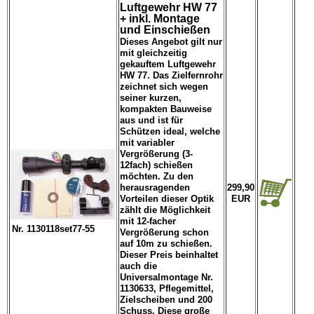
Luftgewehr HW 77
+ inkl. Montage
und Einschießen
Dieses Angebot gilt nur
mit gleichzeitig
gekauftem Luftgewehr
HW 77. Das Zielfernrohr
zeichnet sich wegen
seiner kurzen,
kompakten Bauweise
aus und ist für
Schützen ideal, welche
mit variabler
Vergrößerung (3-
12fach) schießen
möchten. Zu den
herausragenden
299,90
Vorteilen dieser Optik
EUR
zählt die Möglichkeit
mit 12-facher
Nr. 1130118set77-55
Vergrößerung schon
auf 10m zu schießen.
Dieser Preis beinhaltet
auch die
Universalmontage Nr.
1130633, Pflegemittel,
Zielscheiben und 200
Schuss. Diese große