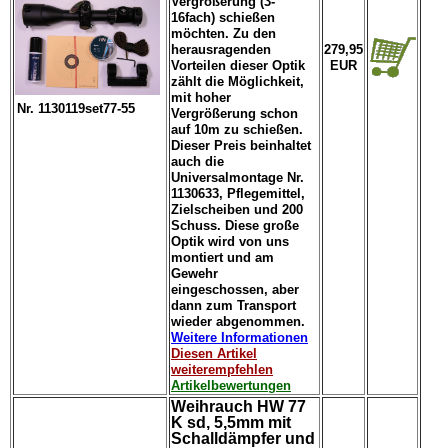
Vergrößerung (3-
16fach) schießen
möchten. Zu den
herausragenden
279,95
Vorteilen dieser Optik
EUR
zählt die Möglichkeit,
mit hoher
Nr. 1130119set77-55
Vergrößerung schon
auf 10m zu schießen.
Dieser Preis beinhaltet
auch die
Universalmontage Nr.
1130633, Pflegemittel,
Zielscheiben und 200
Schuss. Diese große
Optik wird von uns
montiert und am
Gewehr
eingeschossen, aber
dann zum Transport
wieder abgenommen.
Weitere Informationen
Diesen Artikel
weiterempfehlen
Artikelbewertungen
Weihrauch HW 77
K sd, 5,5mm mit
Schalldämpfer und