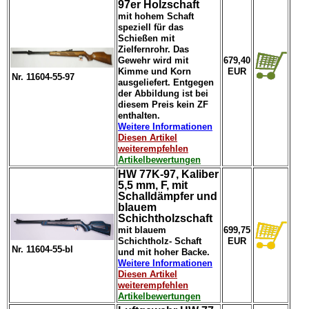
97er Holzschaft
mit hohem Schaft
speziell für das
Schießen mit
Zielfernrohr. Das
Gewehr wird mit
679,40
Kimme und Korn
EUR
Nr. 11604-55-97
ausgeliefert. Entgegen
der Abbildung ist bei
diesem Preis kein ZF
enthalten.
Weitere Informationen
Diesen Artikel
weiterempfehlen
Artikelbewertungen
HW 77K-97, Kaliber
5,5 mm, F, mit
Schalldämpfer und
blauem
Schichtholzschaft
mit blauem
699,75
Schichtholz- Schaft
EUR
Nr. 11604-55-bl
und mit hoher Backe.
Weitere Informationen
Diesen Artikel
weiterempfehlen
Artikelbewertungen