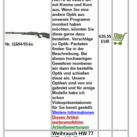
mit Kimme und Korn
aus. Wenn Sie eine
andere Optik aus
unserem Programm
montiert haben
möchten, könnten Sie
diese gerne dazu
635,55
bestellen. Vorschläge
EUR
zu Optik- Packeten
Nr. 11604-55-ks
finden Sie in der
Beschreibung. Bei
diesen hochwertigen
Gewehren montieren
wir dann die bestellte
Optik und schießen
diese ein. Unsere
Optiken sind von mir
getestet und für einige
Modelle habe ich
schon
Videopräsentationen
für Sie bereit gestellt.
Weitere Informationen
Diesen Artikel
weiterempfehlen
Artikelbewertungen
Weihrauch HW 77