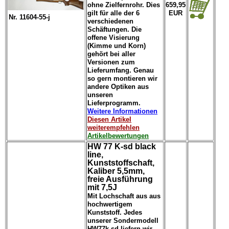
ohne Zielfernrohr. Dies
659,95
gilt für alle der 6
EUR
Nr. 11604-55-j
verschiedenen
Schäftungen. Die
offene Visierung
(Kimme und Korn)
gehört bei aller
Versionen zum
Lieferumfang. Genau
so gern montieren wir
andere Optiken aus
unseren
Lieferprogramm.
Weitere Informationen
Diesen Artikel
weiterempfehlen
Artikelbewertungen
HW 77 K-sd black
line,
Kunststoffschaft,
Kaliber 5,5mm,
freie Ausführung
mit 7,5J
Mit Lochschaft aus aus
hochwertigem
Kunststoff. Jedes
unserer Sondermodell
HW77k sd liefern wir