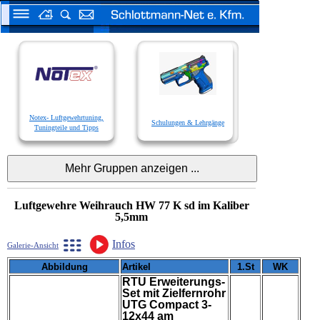
Notex- Luftgewehrtuning,
Schulungen & Lehrgänge
Tuningteile und Tipps
Luftgewehre Weihrauch HW 77 K sd im Kaliber
5,5mm
Infos
Galerie-Ansicht
Abbildung
Artikel
1.St
WK
RTU Erweiterungs-
Set mit Zielfernrohr
UTG Compact 3-
12x44 am