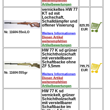
weiterempfehlen
Artikelbewertungen
vernickeltes HW 77
KT sd mit
Lochschaft,
Schalldämpfer und
offener Visierung
829,95
EUR
Nr. 11604-55niLO
Weitere Informationen
Diesen Artikel
weiterempfehlen
Artikelbewertungen
HW 77 K sd grüner
Schichtholzschaft
mit verstellbarer
Schaftbacke ohne
ZF 5,5mm
799,75
EUR
Nr. 11604-55Sgr
Weitere Informationen
Diesen Artikel
weiterempfehlen
Artikelbewertungen
HW 77 K sd
vernickelt, grüner
Schichtholzschaft
mit verstellbarer
Schaftbacke im