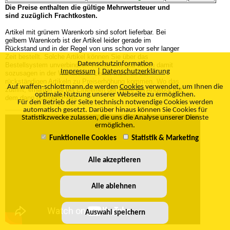
Die Preise enthalten die gültige Mehrwertsteuer und
sind zuzüglich Frachtkosten.
Artikel mit grünem Warenkorb sind sofort lieferbar. Bei
gelbem Warenkorb ist der Artikel leider gerade im
Rückstand und in der Regel von uns schon vor sehr langer
Zeit bestellt. Solche Artikel können Sie über das
Datenschutzinformation
Bestellsystem unverbindlich vormerken und wären damit
Impressum
|
Datenschutzerklärung
sozusagen in der Wartereihe. Leider kann es bei
rückständigen Artikeln zu Preiserhöhung kommen. Wo das
Auf waffen-schlottmann.de werden
Cookies
verwendet, um Ihnen die
zutrifft, erhalten Sie bei Eintreffen der Ware ein Angebot mit
optimale Nutzung unserer Webseite zu ermöglichen.
dem dann gültigen Preis.
Für den Betrieb der Seite technisch notwendige Cookies werden
automatisch gesetzt. Darüber hinaus können Sie Cookies für
Statistikzwecke zulassen, die uns die Analyse unserer Dienste
ermöglichen.
Funktionelle Cookies
Statistik & Marketing
Alle akzeptieren
Alle ablehnen
Auswahl speichern