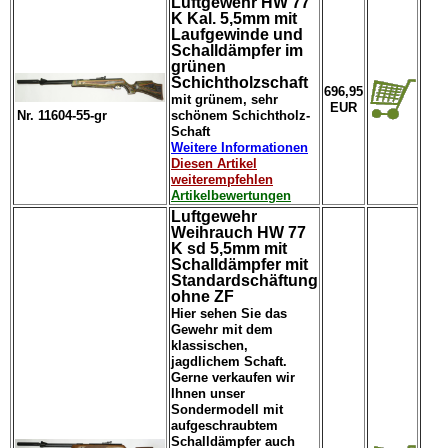
Luftgewehr HW 77
K Kal. 5,5mm mit
Laufgewinde und
Schalldämpfer im
grünen
Schichtholzschaft
696,95
mit grünem, sehr
EUR
Nr. 11604-55-gr
schönem Schichtholz-
Schaft
Weitere Informationen
Diesen Artikel
weiterempfehlen
Artikelbewertungen
Luftgewehr
Weihrauch HW 77
K sd 5,5mm mit
Schalldämpfer mit
Standardschäftung
ohne ZF
Hier sehen Sie das
Gewehr mit dem
klassischen,
jagdlichem Schaft.
Gerne verkaufen wir
Ihnen unser
Sondermodell mit
aufgeschraubtem
Schalldämpfer auch