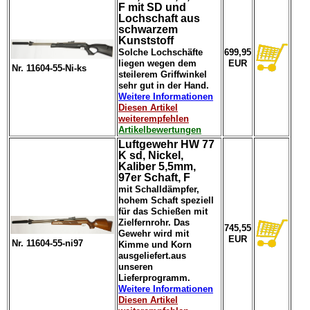
F mit SD und
Lochschaft aus
schwarzem
Kunststoff
Solche Lochschäfte
699,95
liegen wegen dem
EUR
Nr. 11604-55-Ni-ks
steilerem Griffwinkel
sehr gut in der Hand.
Weitere Informationen
Diesen Artikel
weiterempfehlen
Artikelbewertungen
Luftgewehr HW 77
K sd, Nickel,
Kaliber 5,5mm,
97er Schaft, F
mit Schalldämpfer,
hohem Schaft speziell
für das Schießen mit
Zielfernrohr. Das
745,55
Gewehr wird mit
EUR
Nr. 11604-55-ni97
Kimme und Korn
ausgeliefert.aus
unseren
Lieferprogramm.
Weitere Informationen
Diesen Artikel