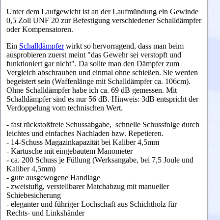
Unter dem Laufgewicht ist an der Laufmündung ein Gewinde
0,5 Zoll UNF 20 zur Befestigung verschiedener Schalldämpfer
oder Kompensatoren.
Ein
Schalldämpfer
wirkt so hervorragend, dass man beim
ausprobieren zuerst meint "das Gewehr sei verstopft und
funktioniert gar nicht". Da sollte man den Dämpfer zum
Vergleich abschrauben und einmal ohne schießen. Sie werden
begeistert sein (Waffenlänge mit Schalldämpfer ca. 106cm).
Ohne Schalldämpfer habe ich ca. 69 dB gemessen. Mit
Schalldämpfer sind es nur 56 dB. Hinweis: 3dB entspricht der
Verdoppelung vom technischen Wert.
- fast rückstoßfreie Schussabgabe, schnelle Schussfolge durch
leichtes und einfaches Nachladen bzw. Repetieren.
- 14-Schuss Magazinkapazität bei Kaliber 4,5mm
-
Kartusche mit eingebautem Manometer
- ca. 200 Schuss je Füllung (Werksangabe, bei 7,5 Joule und
Kaliber 4,5mm)
- gute ausgewogene Handlage
- zweistufig, verstellbarer Matchabzug mit manueller
Schiebesicherung
- eleganter und führiger Lochschaft aus Schichtholz für
Rechts- und Linkshänder