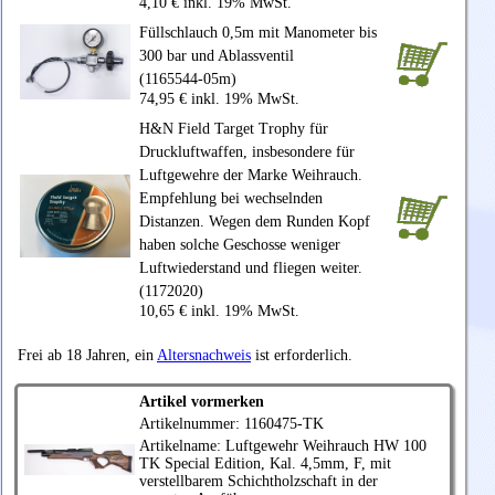
4,10 € inkl. 19% MwSt.
Füllschlauch 0,5m mit Manometer bis
300 bar und Ablassventil
(1165544-05m)
74,95 € inkl. 19% MwSt.
H&N Field Target Trophy für
Druckluftwaffen, insbesondere für
Luftgewehre der Marke Weihrauch.
Empfehlung bei wechselnden
Distanzen. Wegen dem Runden Kopf
haben solche Geschosse weniger
Luftwiederstand und fliegen weiter.
(1172020)
10,65 € inkl. 19% MwSt.
Frei ab 18 Jahren, ein
Altersnachweis
ist erforderlich.
Artikel vormerken
Artikelnummer: 1160475-TK
Artikelname: Luftgewehr
Weihrauch
HW 100
TK Special Edition, Kal. 4,5mm, F, mit
verstellbarem Schichtholzschaft in der