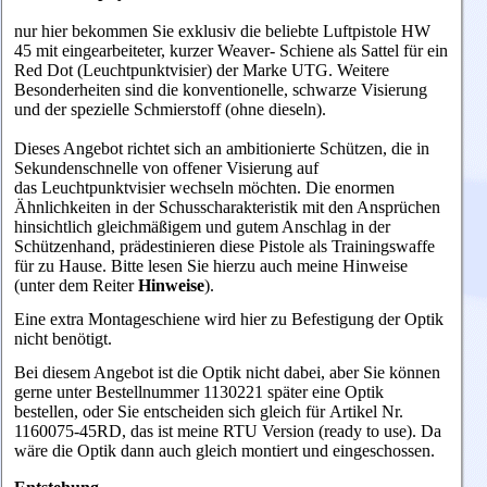
nur hier bekommen Sie exklusiv die beliebte Luftpistole HW
45 mit eingearbeiteter, kurzer Weaver- Schiene als Sattel für ein
Red Dot (Leuchtpunktvisier) der Marke UTG. Weitere
Besonderheiten sind die konventionelle, schwarze Visierung
und der spezielle Schmierstoff (ohne dieseln).
Dieses Angebot richtet sich an ambitionierte Schützen, die in
Sekundenschnelle von offener Visierung auf
das Leuchtpunktvisier wechseln möchten. Die enormen
Ähnlichkeiten in der Schusscharakteristik mit den Ansprüchen
hinsichtlich gleichmäßigem und gutem Anschlag in der
Schützenhand, prädestinieren diese Pistole als Trainingswaffe
für zu Hause. Bitte lesen Sie hierzu auch meine Hinweise
(unter dem Reiter
Hinweise
).
Eine extra Montageschiene wird hier zu Befestigung der Optik
nicht benötigt.
Bei diesem Angebot ist die Optik nicht dabei, aber Sie können
gerne unter Bestellnummer 1130221 später eine Optik
bestellen, oder Sie entscheiden sich gleich für Artikel
Nr.
1160075-45RD, das ist meine RTU Version (ready to use). Da
wäre die Optik dann auch gleich montiert und eingeschossen.