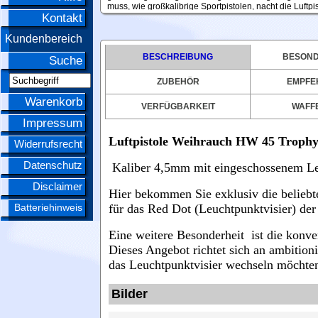
muss, wie großkalibrige Sportpistolen, nacht die Luftp
Kontakt
für Sportschützen als Trainingsalternative sehr interess
Kundenbereich
BESCHREIBUNG
BESOND
Suche
ZUBEHÖR
EMPFE
Warenkorb
VERFÜGBARKEIT
WAFFE
Impressum
Luftpistole Weihrauch HW 45 Troph
Widerrufsrecht
Datenschutz
Kaliber 4,5mm mit eingeschossenem Le
Disclaimer
Hier bekommen Sie exklusiv die beliebte
Batteriehinweis
für das Red Dot (Leuchtpunktvisier) d
Eine weitere Besonderheit ist die konve
Dieses Angebot richtet sich an ambition
das Leuchtpunktvisier wechseln möchte
Bilder