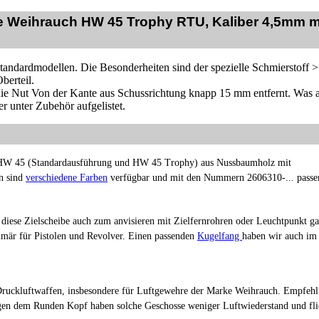
le Weihrauch HW 45 Trophy RTU, Kaliber 4,5mm m
tandardmodellen. Die Besonderheiten sind der spezielle Schmierstoff 
berteil.
 die Nut Von der Kante aus Schussrichtung knapp 15 mm entfernt.
Was a
er unter Zubehör aufgelistet.
e HW 45 (Standardausführung und HW 45 Trophy) aus Nussbaumholz mit
on sind
verschiedene Farben
verfügbar und mit den Nummern 2606310-... passe
iese Zielscheibe auch zum anvisieren mit Zielfernrohren oder Leuchtpunkt g
mär für Pistolen und Revolver. Einen passenden
Kugelfang
haben wir auch im
ruckluftwaffen, insbesondere für Luftgewehre der Marke Weihrauch. Empfeh
gen dem Runden Kopf haben solche Geschosse weniger Luftwiederstand und fl