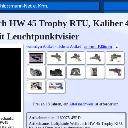
uch HW 45 Trophy RTU, Kaliber
t Leuchtpunktvisier
vorheriger Artikel
-
nächster Artikel
autom. Blättern
Frei ab 18 Jahren, ein
Altersnachweis
ist erforderlich.
Artikelnummer: 1160075-45RD
nschaulich
 HW45
Artikelname: Luftpistole Weihrauch HW 45 Trophy RTU,
en werden