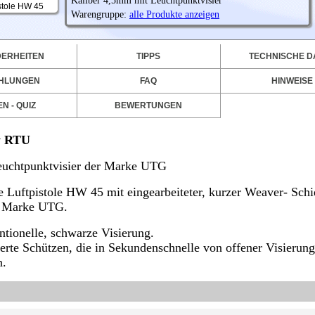
Kaliber 4,5mm mit Leuchtpunktvisier
istole HW 45
Warengruppe:
alle Produkte anzeigen
ant.
ERHEITEN
TIPPS
TECHNISCHE D
HLUNGEN
FAQ
HINWEISE
N - QUIZ
BEWERTUNGEN
y RTU
uchtpunktvisier der Marke UTG
 Luftpistole HW 45 mit eingearbeiteter, kurzer Weaver- Schie
er Marke UTG.
ntionelle, schwarze Visierung.
ierte Schützen, die in Sekundenschnelle von offener Visierung
n.