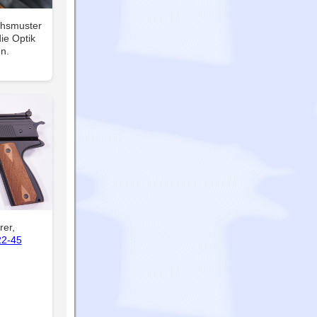
chsmuster
die Optik
n.
rer,
22-45