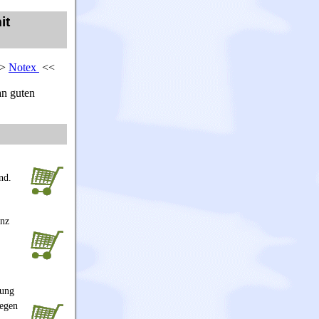
it
>>
Notex
<<
n guten
nd.
anz
lung
iegen