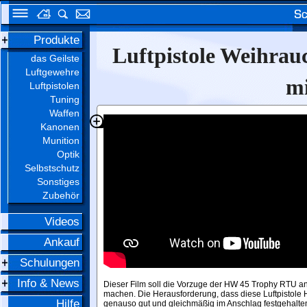
Produkte
Luftpistole Weihra
das Geilste
Luftgewehre
mi
Luftpistolen
Tuning
Waffen
Kanonen
Munition
Optik
Selbstschutz
Sonstiges
Zubehör
Videos
Ankauf
Schulungen
Info & News
Dieser Film soll die Vorzuge der HW 45 Trophy RTU a
machen. Die Herausforderung, dass diese Luftpistole
Hilfe
genauso gut und gleichmäßig im Anschlag festgehalt