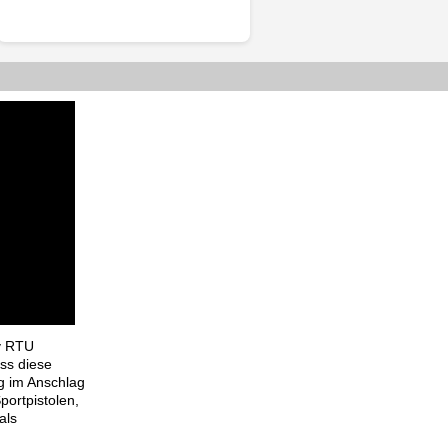
hy RTU
ss diese
g im Anschlag
portpistolen,
als