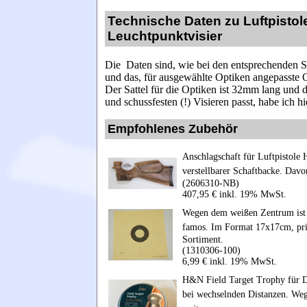
Technische Daten zu Luftpisto
Leuchtpunktvisier
Die Daten sind, wie bei den entsprechenden S
und das, für ausgewählte Optiken angepasste O
Der Sattel für die Optiken ist 32mm lang und
und schussfesten (!)
Visieren passt, habe ich hi
Empfohlenes Zubehör
Anschlagschaft für Luftpistol
verstellbarer Schaftbacke. Dav
(2606310-NB)
407,95 € inkl. 19% MwSt.
Wegen dem weißen Zentrum ist d
famos. Im Format 17x17cm, pri
Sortiment.
(1310306-100)
6,99 € inkl. 19% MwSt.
H&N Field Target Trophy für D
bei wechselnden Distanzen. We