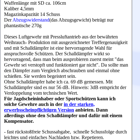
Waffenlänge mit SD ca. 106cm
Kaliber 4,5mm
Magazinkapazität 14 Schuss
Der
Abzugswiderstand
(das Abzugsgewicht) beträgt nur
phantastische 270g
Dieses Luftgewehr mit Pressluftantrieb aus der bewährten
Weihrauch- Produktion mit ausgezeichneter Treffergenauigkeit
und mit Schalldämpfer ist eine hervorragende Wahl für
anspruchsvolle Schützen. Der Schalldämpfer wirkt so
hervorragend, dass man beim ausprobieren zuerst meint "das
Gewehr sei verstopft und funktioniert gar nicht". Da sollte man
den Dämpfer zum Vergleich abschrauben und einmal ohne
schießen. Sie werden begeistert sein.
Ohne Schalldämpfer habe ich ca. 69 dB gemessen. Mit
Schalldämpfer sind es nur 56 dB. Hinweis: 3dB entspricht der
Verdoppelung vom technischen Wert.
Für Jagdscheininhaber oder Sportschützen kann ich
solche Gewehre auch in der
in der starken,
erwerbsscheinpflichtigen Version
anbieten. Dann
allerdings ohne den Schalldämpfer und dafür mit einem
Kompensator.
- fast rückstoßfreie Schussabgabe, schnelle Schussfolge durch
leichtes und einfaches Nachladen bzw. Repetieren.