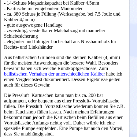
- 14-Schuss Magazinkapazität bei Kaliber 4,5mm
-
Kartusche mit eingebautem Manometer
- ca. 380 Schuss je Füllung (Werksangabe, bei 7,5 Joule und
Kaliber 4,5mm)
- gute ausgewogene Handlage
- zweistufig, verstellbarer Matchabzug mit manueller
Schiebesicherung
- eleganter und führiger Lochschaft aus Nussbaumholz für
Rechts- und Linkshänder
Aus ballistischen Gründen sind die kleinen Kaliber (4,5mm)
für die meisten Anwendungen die bessere Wahl. Besonders
bewährt haben sich weiche Rundkopfgeschosse. Zum
ballistischen Verhalten der unterschiedlichen Kaliber
habe ich
einen Vergleichstest dokumentiert. Dessen Ergebnisse gelten
auch für dieses Gewehr.
Die Pressluft- Kartuschen kann man bis ca. 200 bar
aufpumpen, oder bequem aus einer Pressluft- Vorratsflasche
füllen. Die Pressluft- Vorratsflasche wiederum können Sie z.B.
beim Tauchshop füllen lassen. Nach meinen Erfahrungen
bekommt man jedoch die Kartuschen beim Befüllen aus einer
Vorratsflasche Anfangs richtig voll. Daher würde ich eine
spezielle Pumpe empfehlen. Eine Pumpe hat auch den Vorteil,
dass Sie unabhängig sind.