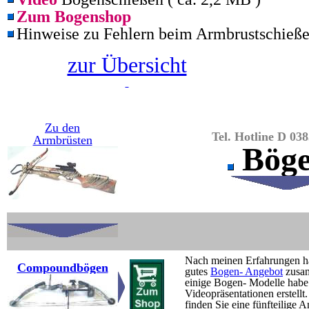
Zum Bogenshop
Hinweise zu Fehlern beim Armbrustschieß
zur Übersicht
Zu den
Tel. Hotline D 03
Armbrüsten
Bög
Nach meinen Erfahrungen hab
Compoundbögen
gutes
Bogen- Angebot
zusam
einige Bogen- Modelle habe
Videopräsentationen erstellt.
finden Sie eine fünfteilige A