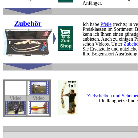
Anfänger.
Zubehör
Ich habe
Pfeile
(rechts) in v
Preisklassen im Sortiment. B
kann ich Ihnen einen günsti
anbieten. Auch zu einigen Pf
schon Videos. Unter
Zubehö
Sie Ersatzteile und nützlich
Ihre Bogensport Ausrüstung
Zielscheiben und Scheibe
Video
Video
Pfeilfangnetze finde