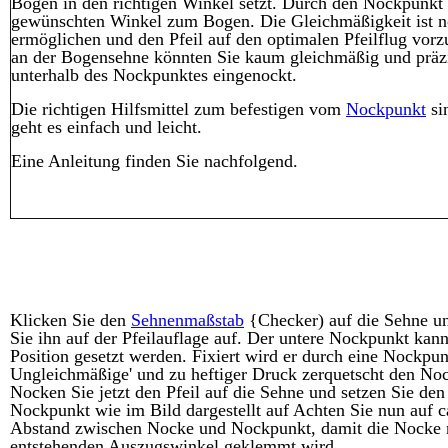
Bogen in den richtigen Winkel setzt. Durch den Nockpunkt l
gewünschten Winkel zum Bogen. Die Gleichmäßigkeit ist nö
ermöglichen und den Pfeil auf den optimalen Pfeilflug vorz
an der Bogensehne könnten Sie kaum gleichmäßig und präzis
unterhalb des Nockpunktes eingenockt.
Die richtigen Hilfsmittel zum befestigen vom
Nockpunkt
si
geht es einfach und leicht.
Eine Anleitung finden Sie nachfolgend.
Klicken Sie den
Sehnenmaßstab
{Checker) auf die Sehne un
Sie ihn auf der Pfeilauflage auf. Der untere Nockpunkt kan
Position gesetzt werden. Fixiert wird er durch
eine
Nockpun
Ungleichmäßige' und zu heftiger Druck zerquetscht den No
Nocken Sie jetzt den Pfeil auf die Sehne und setzen Sie den
Nockpunkt wie im Bild dargestellt auf Achten Sie nun auf 
Abstand zwischen Nocke und Nockpunkt, damit die Nocke 
entstehenden Auszugswinkel geklemmt wird