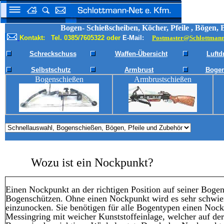
Bogen- Schießscheiben, Köcher, Pfeile , Bögen,
Kontakt: Tel. 0385/7605322 oder
E-Mail:
Postmaster@Schlottmann
Schreckschuss
Waffen-Übersicht
Luftd
Selbstschutz
Armbrust
Bogen
Bogenschießen
Armbrustschießen
Wozu ist ein Nockpunkt?
Einen Nockpunkt an der richtigen Position auf seiner Bogens
Bogenschützen. Ohne einen Nockpunkt wird es sehr schwier
einzunocken. Sie benötigen für alle Bogentypen einen Nockp
Messingring mit weicher Kunststoffeinlage, welcher auf der