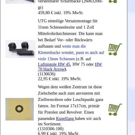
verstellbarer Schaftbacke (2606320bl-
gr)
459,80 € inkl. 19% MwSt.
UTG einteilige Versatzmontage für
11mm Schienenbreite und 1 Zoll
Mittelrohrdurchmesser. Die kann man
bei Bedarf Vor- oder Rückwärts
aufbauen und
wenn man die
Klemmbacke wendet, passt es auch auf
viele 13mm Schienen
(z.B. auf
Luftpistole HW 45
, HW 75 oder
HW
70 black Arrow
).
(1130636)
22,95 € inkl. 19% MwSt.
Wegen dem weißen Zentrum ist diese
Zielscheibe auch zum anvisieren mit
Zielfernrohren oder Leuchtpunkt ganz
famos. Im Format 17x17cm, primär
für Pistolen und Revolver. Einen
passenden
Kugelfang
haben wir auch
im Sortiment.
(1310306-100)
6,99 € inkl. 19% MwSt.