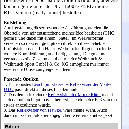
Bei diesem Angebot ist die Optik nicht dabei, aber Sie
können gerne unter der Nr. 1160077-45RD meine
RTU Version (ready to use) bestellen.
Entstehung
Zur Herstellung dieser besondere Ausführung werden die
Oberteile von mir entsprechend meiner Idee bearbeitet (CNC
gefräst) und dabei mit einem "Sattel" im Weaverformat
versehen so dass einige Optiken direkt an diese beliebte
Luftpistole passen. Im Hause Weihrauch erfolgt danach die
weitere Komplettierung und Fertigstellung. Die gute und
vertrauensvolle Zusammenarbeit mit der Weihrauch &
Weihrauch Sport GmbH & Co. KG ermöglicht mir immer
wieder die Umsetzung eigener Ideen.
Passende Optiken
1. Ein robustes
Leuchtpunktvisier = Reflexvisier der Marke
UTG
passt direkt an dieses Pistolenmodell.
2. Das deutlich kleinere
Reflexvisier der Marke Ritter
macht
sich darauf auch gut, passt aber erst, nachdem der Fuß von mir
etwas angeglichen wurde.
3. Das
Reflexvisier von Hawke,
wäre meine Wahl. Auch
daran muss der Fuß aber angeglichen werden damit es passt
Bilder