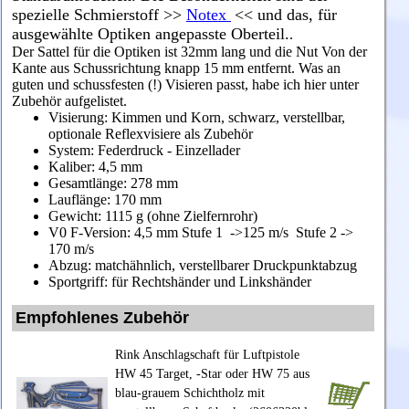
spezielle Schmierstoff >>
Notex
<< und das, für
ausgewählte Optiken angepasste Oberteil.
.
Der Sattel für die Optiken ist 32mm lang und die Nut Von der
Kante aus Schussrichtung knapp 15 mm entfernt.
Was an
guten und schussfesten (!) Visieren passt, habe ich hier unter
Zubehör aufgelistet.
Visierung: Kimmen und Korn, schwarz, verstellbar,
optionale Reflexvisiere als Zubehör
System: Federdruck - Einzellader
Kaliber: 4,5 mm
Gesamtlänge: 278 mm
Lauflänge: 170 mm
Gewicht: 1115 g (ohne Zielfernrohr)
V0 F-Version: 4,5 mm Stufe 1 ->125 m/s Stufe 2 ->
170 m/s
Abzug: matchähnlich, verstellbarer Druckpunktabzug
Sportgriff: für Rechtshänder und Linkshänder
Empfohlenes Zubehör
Rink Anschlagschaft für Luftpistole
HW 45 Target, -Star oder HW 75 aus
blau-grauem Schichtholz mit