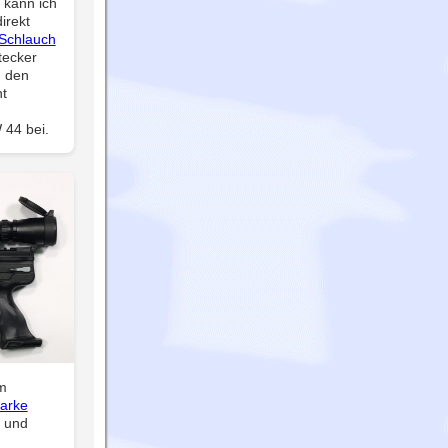
 kann ich
irekt
 Schlauch
tecker
 den
t
 44 bei.
m
Marke
k und