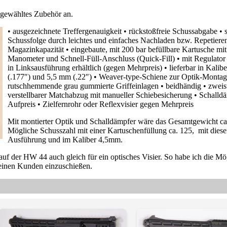
sgewähltes Zubehör an.
• ausgezeichnete Treffergenauigkeit • rückstoßfreie Schussabgabe • 
Schussfolge durch leichtes und einfaches Nachladen bzw. Repetiere
Magazinkapazität • eingebaute, mit 200 bar befüllbare Kartusche mi
Manometer und Schnell-Füll-Anschluss (Quick-Fill) • mit Regulator
in Linksausführung erhältlich (gegen Mehrpreis) • lieferbar in Kalib
(.177″) und 5,5 mm (.22″) • Weaver-type-Schiene zur Optik-Montag
rutschhemmende grau gummierte Griffeinlagen • beidhändig • zweis
verstellbarer Matchabzug mit manueller Schiebesicherung • Schalld
Aufpreis • Zielfernrohr oder Reflexvisier gegen Mehrpreis
Mit montierter Optik und Schalldämpfer wäre das Gesamtgewicht ca
Mögliche Schusszahl mit einer Kartuschenfüllung ca. 125, mit dieser
Ausführung und im Kaliber 4,5mm.
f der HW 44 auch gleich für ein optisches Visier. So habe ich die Mög
einen Kunden einzuschießen.