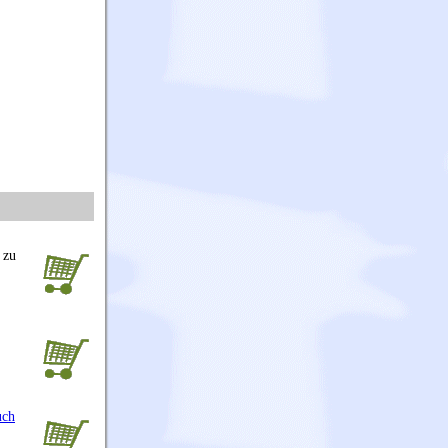
 zu
uch