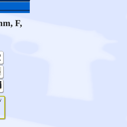
mm, F,
W