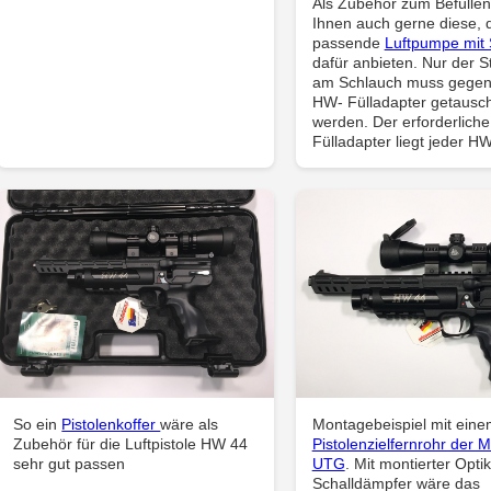
Als Zubehör zum Befüllen
Ihnen auch gerne diese, d
passende
Luftpumpe mit
dafür anbieten. Nur der S
am Schlauch muss gegen
HW- Fülladapter getausch
werden. Der erforderliche
Fülladapter liegt jeder HW
So ein
Pistolenkoffer
wäre als
Montagebeispiel mit eine
Zubehör für die Luftpistole HW 44
Pistolenzielfernrohr der 
sehr gut passen
UTG
. Mit montierter Opti
Schalldämpfer wäre das