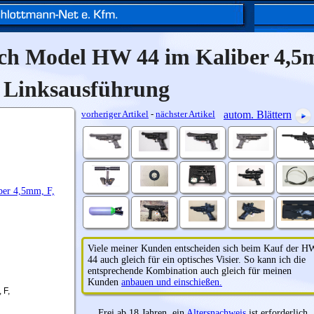
uch Model HW 44 im Kaliber 4,5
Linksausführung
vorheriger Artikel
-
nächster Artikel
autom. Blättern
Viele meiner Kunden entscheiden sich beim Kauf der H
44 auch gleich für ein optisches Visier. So kann ich die
entsprechende Kombination auch gleich für meinen
Kunden
anbauen und einschießen.
 sehr gut und
Frei ab 18 Jahren, ein
Altersnachweis
ist erforderlich.