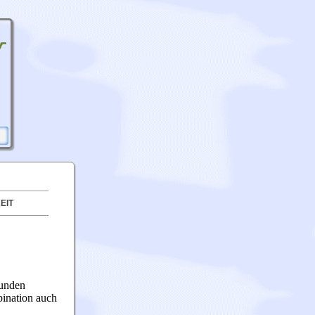
EIT
Kunden
bination auch