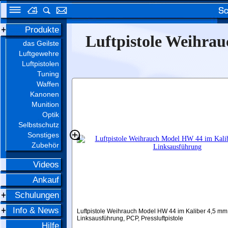
Produkte
Luftpistole Weihra
das Geilste
Luftgewehre
Luftpistolen
Tuning
Waffen
Kanonen
Munition
Optik
Selbstschutz
Sonstiges
Zubehör
Videos
Ankauf
Schulungen
Info & News
Die Luftpistole HW 44 liegt dem allermeisten Schützen
angenehm in der Hand
Hilfe