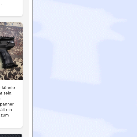
.
e könnte
t sein.
n
 Spanner
lt ein
n zum