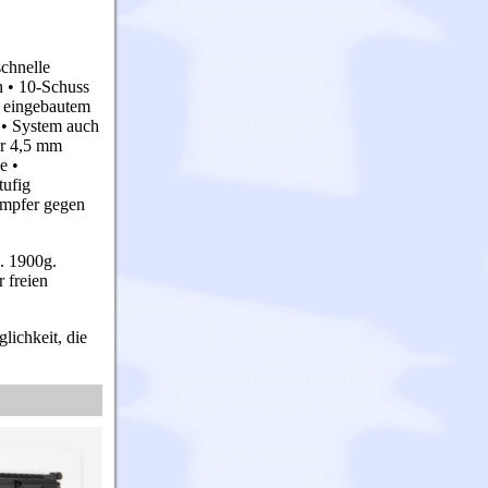
schnelle
n • 10-Schuss
t eingebautem
 • System auch
er 4,5 mm
e •
tufig
ämpfer gegen
. 1900g.
 freien
lichkeit, die