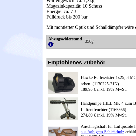
Waffengewicht ca. 1,3kg
Magazinkapazität: 10 Schuss
Energie: ca. 7 J
Fülldruck bis 200 bar
Mit montierter Optik und Schalldämpfer wäre
Abzugswiderstand
350g
:
Empfohlenes Zubehör
Hawke Reflexvisier 1x25, 3 MOA,
sehen. (1130225-21N)
189,95 € inkl. 19% MwSt.
Handpumpe HILL MK 4 zum Befü
Luftentfeuchter (1165566)
274,89 € inkl. 19% MwSt.
Anschlagschaft für Luftpistole
aus farbigem Schichtholz
erhältl