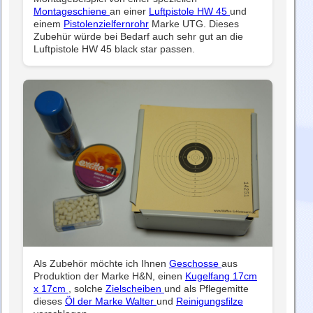
Montageschiene
an einer
Luftpistole HW 45
und
einem
Pistolenzielfernrohr
Marke UTG. Dieses
Zubehür würde bei Bedarf auch sehr gut an die
Luftpistole HW 45 black star passen.
Als Zubehör möchte ich Ihnen
Geschosse
aus
Produktion der Marke H&N, einen
Kugelfang 17cm
x 17cm
, solche
Zielscheiben
und als Pflegemitte
dieses
Öl der Marke Walter
und
Reinigungsfilze