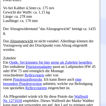
Vo bei Kaliber 4,5mm ca. 175 m/s
Gewicht der Waffe: ca. 1,15 kg
Länge: ca. 278 mm
Lauflänge: ca. 170 mm
Der Abzugswiderstand "das Abzugsgewicht" beträgt ca. 1435
g.
Das
Abzugsgewicht
ist nicht variabel. Allerdings können der
Vorzugsweg und der Druckpunkt vom Abzug eingestellt
werden.
Zubehör
Ein
Optik- Set könnten Sie hier gerne als Zubehör bestellen
.
Der enthaltene
Präzisionsadapter
passt an Luftpistolen HW 45
oder HW 75 und ermöglich die Montage
verschiedener
Reflexvisiere
oder von
einem
Pistolenzielfernrohr
. Ich kann Ihnen auch
eine
besondere Pistolenversion
anbieten, welche zur Befestigung
von speziellen
Reflexvisieren
eingerichtet ist.
Als Pflegemittel würde ich für diese Pistole das
Waffenöl
Nr. 1271018
empfehlen. Dieses Waffenöl der Marke Walther
kann man gut verwenden um ggf. den Lauf zu reinigen oder