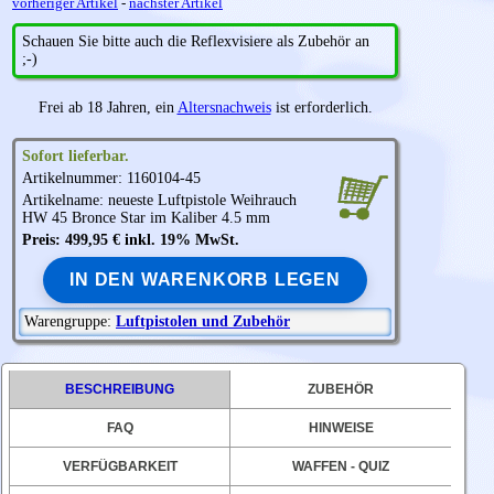
vorheriger Artikel
-
nächster Artikel
Schauen Sie bitte auch die Reflexvisiere als Zubehör an
;-)
Frei ab 18 Jahren, ein
Altersnachweis
ist erforderlich.
Sofort lieferbar.
Artikelnummer: 1160104-45
Artikelname: neueste Luftpistole
Weihrauch
HW 45 Bronce Star im Kaliber 4.5 mm
Preis: 499,95 € inkl. 19% MwSt.
IN DEN WARENKORB LEGEN
Warengruppe:
Luftpistolen und Zubehör
BESCHREIBUNG
ZUBEHÖR
FAQ
HINWEISE
VERFÜGBARKEIT
WAFFEN - QUIZ