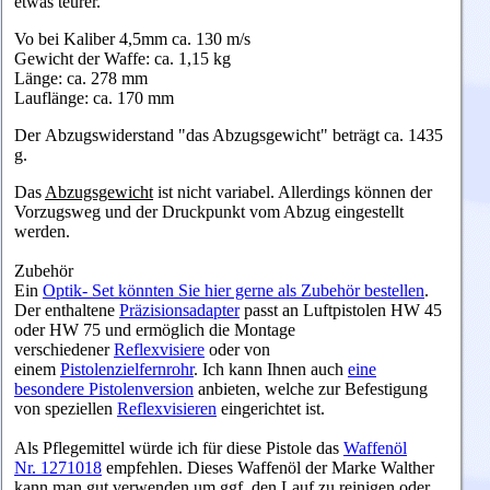
etwas teurer.
Vo bei Kaliber 4,5mm ca. 130 m/s
Gewicht der Waffe: ca. 1,15 kg
Länge: ca. 278 mm
Lauflänge: ca. 170 mm
Der Abzugswiderstand "das Abzugsgewicht" beträgt ca. 1435
g.
Das
Abzugsgewicht
ist nicht variabel. Allerdings können der
Vorzugsweg und der Druckpunkt vom Abzug eingestellt
werden.
Zubehör
Ein
Optik- Set könnten Sie hier gerne als Zubehör bestellen
.
Der enthaltene
Präzisionsadapter
passt an Luftpistolen HW 45
oder HW 75 und ermöglich die Montage
verschiedener
Reflexvisiere
oder von
einem
Pistolenzielfernrohr
. Ich kann Ihnen auch
eine
besondere Pistolenversion
anbieten, welche zur Befestigung
von speziellen
Reflexvisieren
eingerichtet ist.
Als Pflegemittel würde ich für diese Pistole das
Waffenöl
Nr. 1271018
empfehlen. Dieses Waffenöl der Marke Walther
kann man gut verwenden um ggf. den Lauf zu reinigen oder