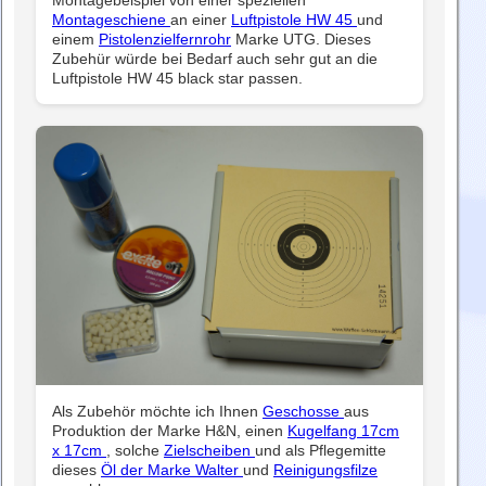
Montageschiene
an einer
Luftpistole HW 45
und
einem
Pistolenzielfernrohr
Marke UTG. Dieses
Zubehür würde bei Bedarf auch sehr gut an die
Luftpistole HW 45 black star passen.
Als Zubehör möchte ich Ihnen
Geschosse
aus
Produktion der Marke H&N, einen
Kugelfang 17cm
x 17cm
, solche
Zielscheiben
und als Pflegemitte
dieses
Öl der Marke Walter
und
Reinigungsfilze