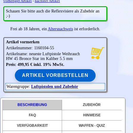
vorheriger Artikel
-
nächster Artikel
Schauen Sie bitte auch die Reflexvisiere als Zubehör an
;-)
Frei ab 18 Jahren, ein
Altersnachweis
ist erforderlich.
Artikel vormerken
Artikelnummer: 1160104-55
Artikelname: neueste Luftpistole
Weihrauch
HW 45 Bronce Star im Kaliber 5.5 mm
Preis: 499,95 € inkl. 19% MwSt.
ARTIKEL VORBESTELLEN
Warengruppe:
Luftpistolen und Zubehör
BESCHREIBUNG
ZUBEHÖR
FAQ
HINWEISE
VERFÜGBARKEIT
WAFFEN - QUIZ