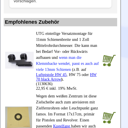
vorschlagen.
Empfohlenes Zubehör
UTG einteilige Versatzmontage für
11mm Schienenbreite und 1 Zoll
Mittelrohrdurchmesser. Die kann man
bei Bedarf Vor- oder Rückwärts
aufbauen und
wenn man die
Klemmbacke wendet, passt es auch auf
viele 13mm Schienen
(z.B. auf
Luftpistole HW 45
, HW 75 oder
HW
70 black Arrow
).
(1130636)
22,95 € inkl. 19% MwSt.
Wegen dem weißen Zentrum ist diese
Zielscheibe auch zum anvisieren mit
Zielfernrohren oder Leuchtpunkt ganz
famos. Im Format 17x17cm, primär
für Pistolen und Revolver. Einen
passenden
Kugelfang
haben wir auch