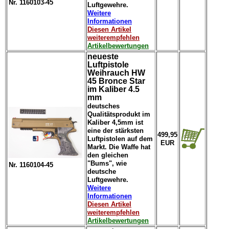
Nr. 1160103-45
Luftgewehre.
Weitere
Informationen
Diesen Artikel
weiterempfehlen
Artikelbewertungen
neueste
Luftpistole
Weihrauch HW
45 Bronce Star
im Kaliber 4.5
mm
deutsches
Qualitätsprodukt im
Kaliber 4,5mm ist
eine der stärksten
499,95
Luftpistolen auf dem
EUR
Markt. Die Waffe hat
den gleichen
"Bums", wie
Nr. 1160104-45
deutsche
Luftgewehre.
Weitere
Informationen
Diesen Artikel
weiterempfehlen
Artikelbewertungen