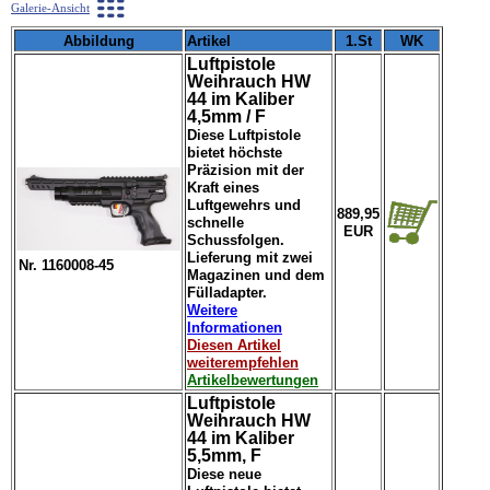
Galerie-Ansicht
Abbildung
Artikel
1.St
WK
Luftpistole
Weihrauch HW
44 im Kaliber
4,5mm / F
Diese Luftpistole
bietet höchste
Präzision mit der
Kraft eines
Luftgewehrs und
889,95
schnelle
EUR
Schussfolgen.
Lieferung mit zwei
Nr. 1160008-45
Magazinen und dem
Fülladapter.
Weitere
Informationen
Diesen Artikel
weiterempfehlen
Artikelbewertungen
Luftpistole
Weihrauch HW
44 im Kaliber
5,5mm, F
Diese neue