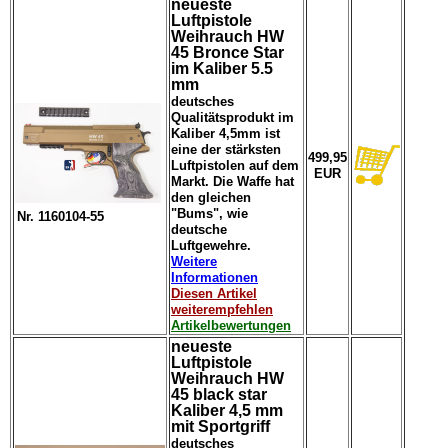
neueste
Luftpistole
Weihrauch HW
45 Bronce Star
im Kaliber 5.5
mm
deutsches
Qualitätsprodukt im
Kaliber 4,5mm ist
eine der stärksten
499,95
Luftpistolen auf dem
EUR
Markt. Die Waffe hat
den gleichen
"Bums", wie
Nr. 1160104-55
deutsche
Luftgewehre.
Weitere
Informationen
Diesen Artikel
weiterempfehlen
Artikelbewertungen
neueste
Luftpistole
Weihrauch HW
45 black star
Kaliber 4,5 mm
mit Sportgriff
deutsches