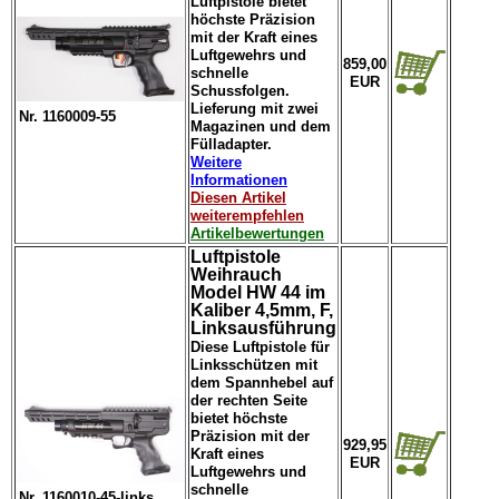
Luftpistole bietet
höchste Präzision
mit der Kraft eines
Luftgewehrs und
859,00
schnelle
EUR
Schussfolgen.
Lieferung mit zwei
Nr. 1160009-55
Magazinen und dem
Fülladapter.
Weitere
Informationen
Diesen Artikel
weiterempfehlen
Artikelbewertungen
Luftpistole
Weihrauch
Model HW 44 im
Kaliber 4,5mm, F,
Linksausführung
Diese Luftpistole für
Linksschützen mit
dem Spannhebel auf
der rechten Seite
bietet höchste
Präzision mit der
929,95
Kraft eines
EUR
Luftgewehrs und
schnelle
Nr. 1160010-45-links