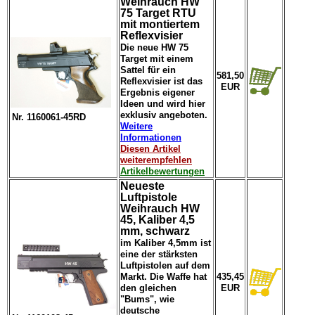
Weihrauch HW
75 Target RTU
mit montiertem
Reflexvisier
Die neue HW 75
Target mit einem
Sattel für ein
581,50
Reflexvisier ist das
EUR
Ergebnis eigener
Ideen und wird hier
exklusiv angeboten.
Nr. 1160061-45RD
Weitere
Informationen
Diesen Artikel
weiterempfehlen
Artikelbewertungen
Neueste
Luftpistole
Weihrauch HW
45, Kaliber 4,5
mm, schwarz
im Kaliber 4,5mm ist
eine der stärksten
Luftpistolen auf dem
Markt. Die Waffe hat
435,45
den gleichen
EUR
"Bums", wie
deutsche