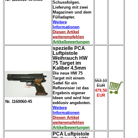
Schussfolgen.
Lieferung mit zwei
Magazinen und dem
Fülladapter.
Weitere
Informationen
Diesen Artikel
weiterempfehlen
Artikelbewertungen
spezielle PCA
Luftpistole
Weihrauch HW
75 Target im
Kaliber 4,5mm
Die neue HW 75
Target mit einem
553.10
Sattel für ein
EUR
Reflexvisier ist das
479,50
Ergebnis eigener
EUR
Ideen und wird hier
Nr. 1160060-45
exklusiv angeboten.
Weitere
Informationen
Diesen Artikel
weiterempfehlen
Artikelbewertungen
PCA Luftpistole