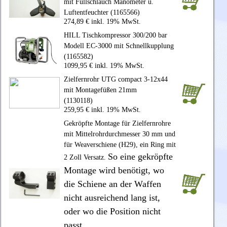
mit Füllschlauch Manometer u.
Luftentfeuchter (1165566)
274,89 € inkl. 19% MwSt.
HILL Tischkompressor 300/200 bar
Modell EC-3000 mit Schnellkupplung
(1165582)
1099,95 € inkl. 19% MwSt.
Zielfernrohr UTG compact 3-12x44
mit Montagefüßen 21mm
(1130118)
259,95 € inkl. 19% MwSt.
Gekröpfte Montage für Zielfernrohre
mit Mittelrohrdurchmesser 30 mm und
für Weaverschiene (H29), ein Ring mit
So eine gekröpfte
2 Zoll Versatz.
Montage wird benötigt, wo
die Schiene an der Waffen
nicht ausreichend lang ist,
oder wo die Position nicht
passt.