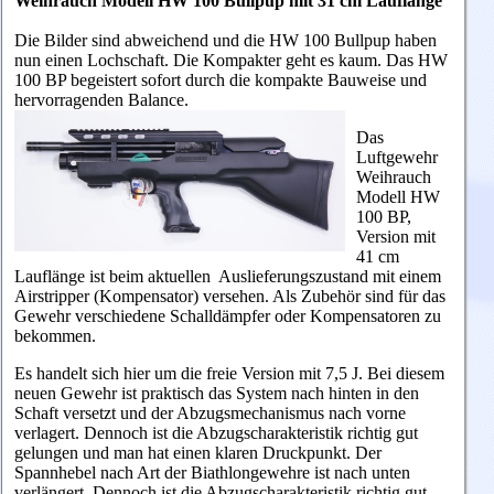
Weihrauch Modell HW 100 Bullpup mit 31 cm Lauflänge
Die Bilder sind abweichend und die HW 100 Bullpup haben
nun einen Lochschaft. Die Kompakter geht es kaum. Das HW
100 BP begeistert sofort durch die kompakte Bauweise und
hervorragenden Balance.
Das
Luftgewehr
Weihrauch
Modell HW
100 BP,
Version mit
41 cm
Lauflänge ist beim aktuellen Auslieferungszustand mit einem
Airstripper (Kompensator) versehen. Als Zubehör sind für das
Gewehr verschiedene Schalldämpfer oder Kompensatoren zu
bekommen.
Es handelt sich hier um die freie Version mit 7,5 J. Bei diesem
neuen Gewehr ist praktisch das System nach hinten in den
Schaft versetzt und der Abzugsmechanismus nach vorne
verlagert. Dennoch ist die Abzugscharakteristik richtig gut
gelungen und man hat einen klaren Druckpunkt. Der
Spannhebel nach Art der Biathlongewehre ist nach unten
verlängert. Dennoch ist die Abzugscharakteristik richtig gut