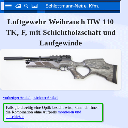
Luftgewehr Weihrauch HW 110
TK, F, mit Schichtholzschaft und
Laufgewinde
vorheriger Artikel
-
nächster Artikel
Falls gleichzeitig eine Optik bestellt wird, kann ich Ihnen
die Kombination ohne Aufpreis
montieren und
einschießen
.