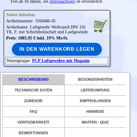
Frei ab 18 Jahren, ein
Altersnachweis
ist erforderlich.
Sofort lieferbar.
Artikelnummer: 1160486-45
Artikelname: Luftgewehr
Weihrauch
HW 110
TK, F, mit Schichtholzschaft und Laufgewinde
Preis: 1085,95 € inkl. 19% MwSt.
IN DEN WARENKORB LEGEN
Warengruppe:
PCP Luftgewehre mit Magazin
BESCHREIBUNG
BESONDERHEITEN
TECHNISCHE DATEN
LIEFERUMFANG
ZUBEHÖR
EMPFEHLUNGEN
FAQ
HINWEISE
VERFÜGBARKEIT
WAFFEN - QUIZ
BEWERTUNGEN