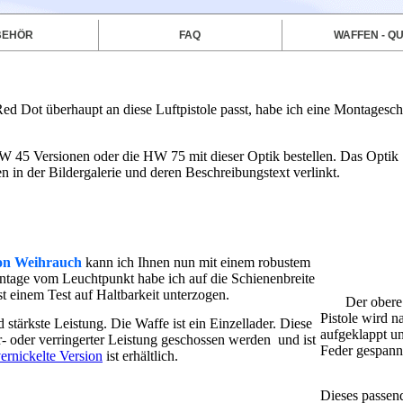
BEHÖR
FAQ
WAFFEN - QU
ed Dot überhaupt an diese Luftpistole passt, habe ich eine Montagesch
W 45 Versionen oder die HW 75 mit dieser Optik bestellen.
Das Optik 
len in der Bildergalerie und deren Beschreibungstext verlinkt.
von Weihrauch
kann ich Ihnen nun mit einem robustem
ontage vom Leuchtpunkt habe ich auf die Schienenbreite
st einem Test auf Haltbarkeit unterzogen.
Der obere 
Pistole wird n
stärkste Leistung. Die Waffe ist ein Einzellader. Diese
aufgeklappt un
r- oder verringerter Leistung geschossen werden und ist
Feder gespann
ernickelte Version
ist erhältlich.
Dieses passend