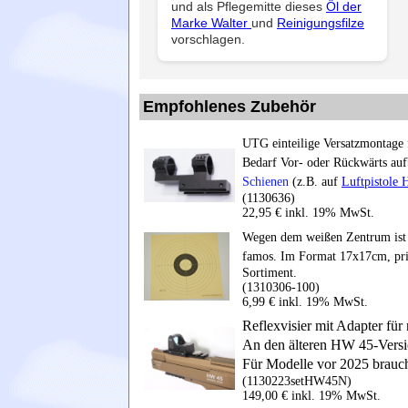
und als Pflegemitte dieses
Öl der
Marke Walter
und
Reinigungsfilze
vorschlagen.
Empfohlenes Zubehör
UTG einteilige Versatzmontage 
Bedarf Vor- oder Rückwärts au
Schienen
(z.B. auf
Luftpistole
(1130636)
22,95 € inkl. 19% MwSt.
Wegen dem weißen Zentrum ist d
famos. Im Format 17x17cm, pri
Sortiment.
(1310306-100)
6,99 € inkl. 19% MwSt.
Reflexvisier mit Adapter fü
An den älteren HW 45-Versi
Für Modelle vor 2025 brauc
(1130223setHW45N)
149,00 € inkl. 19% MwSt.