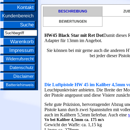
Kontakt
BESCHREIBUNG
ZU
Kundenbereich
BEWERTUNGEN
Suche
HW45 Black Star mit Ret Dot
Damit dieses R
Adapter für 13mm im Angebot.
Warenkorb
Impressum
Sie können bei mir gerne auch die anderen H
bei jeder dieser Pisto
Widerrufsrecht
Datenschutz
Disclaimer
Die Luftpistole HW 45 im Kaliber 4,5mm 
Batteriehinweis
Leuchtpunktvisier anbieten. Die Breite der M
der Pistole angepasst und diese Visiere zunäch
Sehr gute Präzision, hervorragender Abzug und 
Pistole kann durch zwei Spannstufen mit volle
auch im Kalibern 5,5mm lieferbar.
Auch eine
v
Vo bei Kaliber 4,5mm ca. 175 m/s
Gewicht der Waffe: ca. 1,15 kg
Länge: ca. 278mm