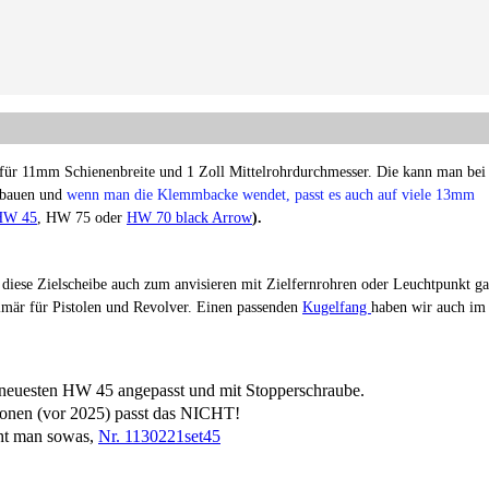
für 11mm Schienenbreite und 1 Zoll Mittelrohrdurchmesser. Die kann man bei
fbauen und
wenn man die Klemmbacke wendet, passt es auch auf viele 13mm
 HW 45
, HW 75 oder
HW 70 black Arrow
).
iese Zielscheibe auch zum anvisieren mit Zielfernrohren oder Leuchtpunkt g
mär für Pistolen und Revolver. Einen passenden
Kugelfang
haben wir auch im
r neuesten HW 45 angepasst und mit Stopperschraube.
onen (vor 2025) passt das NICHT!
ht man sowas,
Nr. 1130221set45