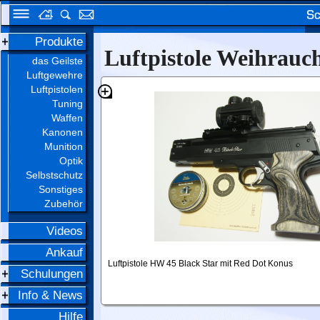
Produkte
Luftpistole Weihrauc
das Geilste
Luftgewehre
Luftpistolen
Tuning
Waffen
Kanonen
Munition
Optik
Selbstschutz
Sonstiges
Zubehör
Videos
Ankauf
Luftpistole HW 45 Black Star mit Red Dot Konus
Schulungen
Info & News
Hilfe