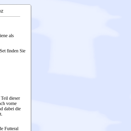
IZ
iene als
Set finden Sie
Teil dieser
ach vorne
d dabei die
t.
e Futteral