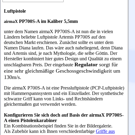
Luftpistole
PP700S-A im Kaliber 5,5mm
airmaX
unter dem Namen
airmaX
PP700S-A ist nun d
ie in vielen
Ländern beliebte Luftpistole Artemis PP700S au
f den
deutschen Markt erschienen.
Zunächst sollte es unter dem
Namen Diana laufen. Das wäre auch naheliegend, denn Diana
und Artemis sind, je nach Mythologie, die selbe Göttin. Der
Hersteller kombiniert hier gutes Design und Qualität zu einem
Regulator
sorgt für
unschlagbaren Preis. Der eingebaute
eine sehr gleichmäßige Geschossgeschwindigkeit um
130m/s.
Die airmaX P700S-A ist eine Pressluftpistole (PCP-Luftpistole)
mit Hammerspannsystem und ein Einzellader.
Der synthetische
schwarze Griff kann von Links- und Rechtshändern
gleichermaßen gut verwendet werden.
Konfigurieren Sie sich doch auf Basis der airmaX PP700S-
A einen Pistolenkarabiner
Ein Kombinationsbeispiel finden Sie in der Bildergalerie.
Als Zubehör kann ich Ihnen verschiedenfarbige
Griffe aus