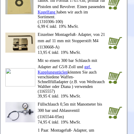
famos. Im Format 17x17cm, primär für
Pistolen und Revolver. Einen passenden
Kugelfang
haben wir auch im
Sortiment.
(1310306-100)
6,99 € inkl. 19% MwSt.
Einzelner Montagefuß- Adapter, von 21
mm auf 11 mm mit Stopperstift M4
(1130668-A)
13,95 € inkl. 19% MwSt.
Mit so einem 300 bar Schlauch mit
Adapter auf G5/8 Zoll und
ggf.
Kupplungsstüclen
könnten Sie auch
verschiedene Waffen-
Schnellfülladapter (z.B. von Weihrauch
Walther oder Diana ) verwenden
(1165557)
39,95 € inkl. 19% MwSt.
Füllschlauch 0,5m mit Manometer bis
300 bar und Ablassventil
(1165544-05m)
74,95 € inkl. 19% MwSt.
1 Paar. Montagefuß- Adapter, um