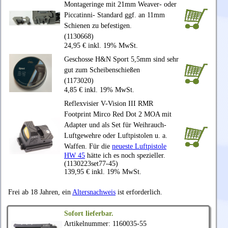
Montageringe mit 21mm Weaver- oder
Piccatinni- Standard ggf. an 11mm
Schienen zu befestigen.
(1130668)
24,95 € inkl. 19% MwSt.
Geschosse H&N Sport 5,5mm sind sehr
gut zum Scheibenschießen
(1173020)
4,85 € inkl. 19% MwSt.
Reflexvisier V-Vision III RMR
Footprint Mirco Red Dot 2 MOA mit
Adapter und als Set für Weihrauch-
Luftgewehre oder Luftpistolen u. a.
Waffen. Für die
neueste Luftpistole
HW 45
hätte ich es noch spezieller.
(1130223set77-45)
139,95 € inkl. 19% MwSt.
Frei ab 18 Jahren, ein
Altersnachweis
ist erforderlich.
Sofort lieferbar.
Artikelnummer: 1160035-55