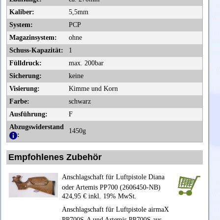
Kaliber:
5,5mm
System:
PCP
Magazinsystem:
ohne
Schuss-Kapazität:
1
Fülldruck:
max. 200bar
Sicherung:
keine
Visierung:
Kimme und Korn
Farbe:
schwarz
Ausführung:
F
Abzugswiderstand
1450g
:
Empfohlenes Zubehör
Anschlagschaft für Luftpistole Diana
oder Artemis PP700 (2606450-NB)
424,95 € inkl. 19% MwSt.
Anschlagschaft für Luftpistole airmaX
PP700S-A und Artemis PP700S aus