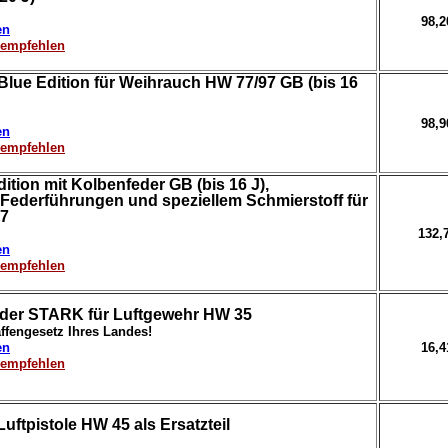
98,
en
erempfehlen
Blue Edition für Weihrauch HW 77/97 GB (bis 16
98,
en
erempfehlen
dition mit Kolbenfeder GB (bis 16 J),
Federführungen und speziellem Schmierstoff für
7
132,
en
erempfehlen
der STARK für Luftgewehr HW 35
ffengesetz Ihres Landes!
en
16,
erempfehlen
uftpistole HW 45 als Ersatzteil