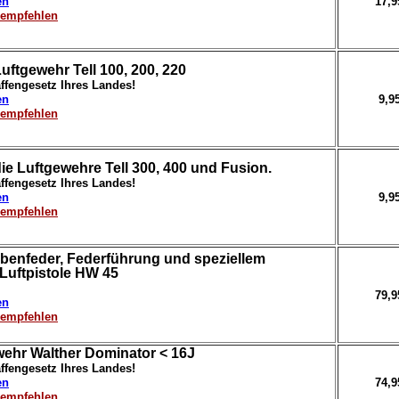
en
17,
erempfehlen
uftgewehr Tell 100, 200, 220
ffengesetz Ihres Landes!
en
9,9
erempfehlen
die Luftgewehre Tell 300, 400 und Fusion.
ffengesetz Ihres Landes!
en
9,9
erempfehlen
lbenfeder, Federführung und speziellem
 Luftpistole HW 45
79,
en
erempfehlen
ewehr Walther Dominator < 16J
ffengesetz Ihres Landes!
en
74,
erempfehlen