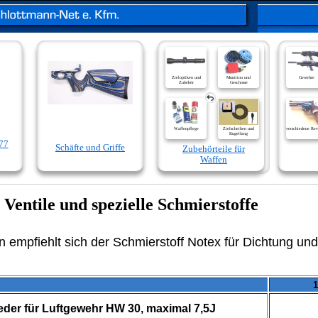
Zieloptiken und
Munition und
Gewehre
Zubehör
Geschosse
Waffenpflege
Zielscheiben und
verschiedene Rev
Kugelfang
77
Schäfte und Griffe
Zubehörteile für
Waffen
 Ventile und spezielle Schmierstoffe
empfiehlt sich der Schmierstoff Notex für Dichtung und
1
eder für Luftgewehr HW 30, maximal 7,5J