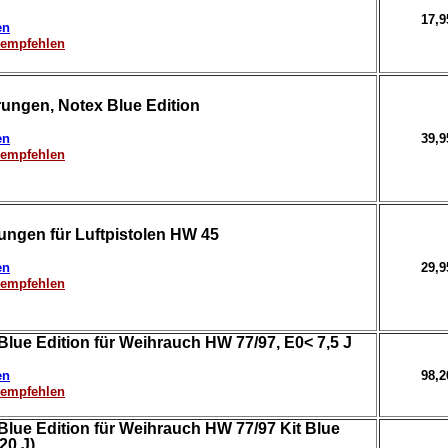
17,
en
erempfehlen
ungen, Notex Blue Edition
en
39,
erempfehlen
ungen für Luftpistolen HW 45
en
29,
erempfehlen
Blue Edition für Weihrauch HW 77/97, E0< 7,5 J
en
98,
erempfehlen
Blue Edition für Weihrauch HW 77/97 Kit Blue
20 J)