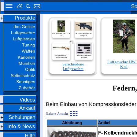
Produkte
das Geilste
Luftgewehre
Luftgewehre HW 77 K
PCP Luftgewehre mit
sd
Magazin
Luftpistolen
Tuning
Waffen
Luftgewehr mit
Schalldämpfer und
Kanonen
Schalldämpfer
Adapter
Luftgewehre HW 
Munition
verschiedene
K sd
Luftgewehre
Optik
Selbstschutz
Sonstiges
Federn,
Zubehör
Videos
Beim Einbau von Kompressionsfedern 
Ankauf
Galerie-Ansicht
Schulungen
Abbildung
Artikel
Info & News
F- Kolbendruckf
Hilfe