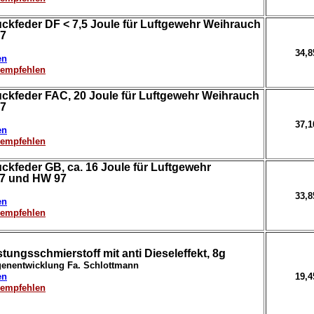
ckfeder DF < 7,5 Joule für Luftgewehr Weihrauch
7
34,
en
erempfehlen
ckfeder FAC, 20 Joule für Luftgewehr Weihrauch
7
37,
en
erempfehlen
kfeder GB, ca. 16 Joule für Luftgewehr
7 und HW 97
33,
en
erempfehlen
ungsschmierstoff mit anti Dieseleffekt, 8g
igenentwicklung Fa. Schlottmann
en
19,
erempfehlen