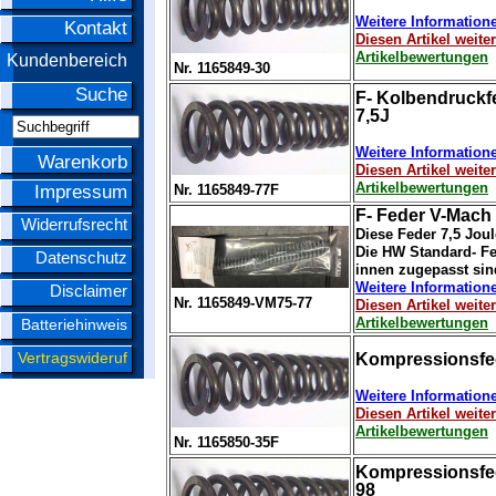
Weitere Information
Kontakt
Diesen Artikel weit
Artikelbewertungen
Kundenbereich
Nr. 1165849-30
Suche
F- Kolbendruckf
7,5J
Weitere Information
Warenkorb
Diesen Artikel weit
Artikelbewertungen
Nr. 1165849-77F
Impressum
F- Feder V-Mach
Widerrufsrecht
Diese Feder 7,5 Jou
Die HW Standard- Fe
Datenschutz
innen zugepasst sin
Weitere Information
Disclaimer
Nr. 1165849-VM75-77
Diesen Artikel weit
Artikelbewertungen
Batteriehinweis
Vertragswideruf
Kompressionsfede
Weitere Information
Diesen Artikel weit
Artikelbewertungen
Nr. 1165850-35F
Kompressionsfed
98