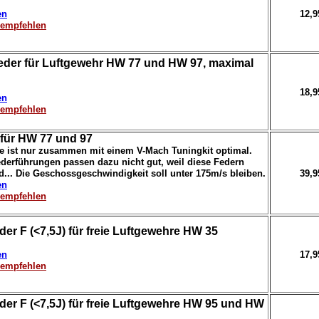
en
12,
erempfehlen
eder für Luftgewehr HW 77 und HW 97, maximal
18,
en
erempfehlen
 für HW 77 und 97
le ist nur zusammen mit einem V-Mach Tuningkit optimal.
derführungen passen dazu nicht gut, weil diese Federn
d... Die Geschossgeschwindigkeit soll unter 175m/s bleiben.
39,
en
erempfehlen
r F (<7,5J) für freie Luftgewehre HW 35
en
17,
erempfehlen
er F (<7,5J) für freie Luftgewehre HW 95 und HW