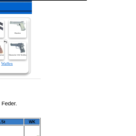
Pistolen
olver
Übersicht CO2 Waffen
Waffen
 Feder.
.St
WK