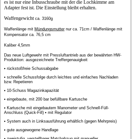
es ist nur eine Inbusschraube mit der die Lochkimme am
Adapter fest ist. Die Einstellung bleibt erhalten.
Waffengewicht
ca. 3160g
Waffenlänge mit
Mündungsmutter
nur ca. 71cm / Waffenlänge mit
Kompensator ca. 76,5 cm
Kaliber 4,5mm
Das neue Luftgewehr mit Pressluftantrieb aus der bewährten HW-
Produktion: ausgezeichnete Treffergenauigkeit
• rückstoßfreie Schussabgabe
• schnelle Schussfolge durch leichtes und einfaches Nachladen
bzw. Repetieren
• 10-Schuss Magazinkapazität
• eingebaute, mit 200 bar befüllbare Kartusche
• Kartusche mit eingebautem Manometer und Schnell-Füll-
Anschluss (Quick-Fill) • mit Regulator
• System auch in Linksausführung erhältlich (gegen Mehrpreis)
• gute ausgewogene Handlage
• zweistufig, verstellbarer Matchabzug mit manueller